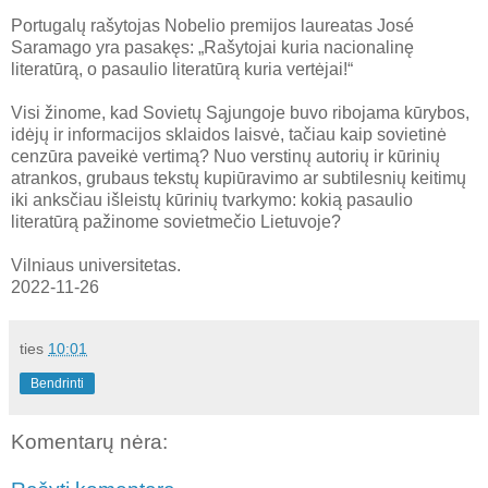
Portugalų rašytojas Nobelio premijos laureatas José
Saramago yra pasakęs: „Rašytojai kuria nacionalinę
literatūrą, o pasaulio literatūrą kuria vertėjai!“
Visi žinome, kad Sovietų Sąjungoje buvo ribojama kūrybos,
idėjų ir informacijos sklaidos laisvė, tačiau kaip sovietinė
cenzūra paveikė vertimą? Nuo verstinų autorių ir kūrinių
atrankos, grubaus tekstų kupiūravimo ar subtilesnių keitimų
iki anksčiau išleistų kūrinių tvarkymo: kokią pasaulio
literatūrą pažinome sovietmečio Lietuvoje?
Vilniaus universitetas.
2022-11-26
ties
10:01
Bendrinti
Komentarų nėra: