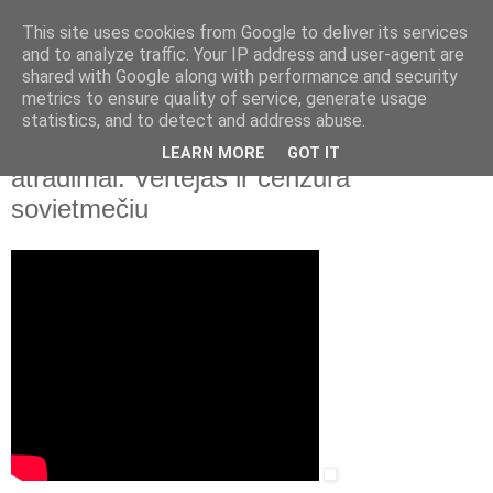
This site uses cookies from Google to deliver its services
and to analyze traffic. Your IP address and user-agent are
shared with Google along with performance and security
▼
metrics to ensure quality of service, generate usage
statistics, and to detect and address abuse.
2022 m. lapkričio 25 d., penktadienis
Vilniaus universitetas. Lituanistikos
LEARN MORE
GOT IT
atradimai. Vertėjas ir cenzūra
sovietmečiu