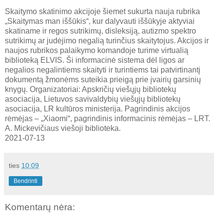
Skaitymo skatinimo akcijoje šiemet sukurta nauja rubrika
„Skaitymas man iššūkis“, kur dalyvauti iššūkyje aktyviai
skatiname ir regos sutrikimų, disleksiją, autizmo spektro
sutrikimų ar judėjimo negalią turinčius skaitytojus. Akcijos ir
naujos rubrikos palaikymo komandoje turime virtualią
biblioteką ELVIS. Ši informacinė sistema dėl ligos ar
negalios negalintiems skaityti ir turintiems tai patvirtinantį
dokumentą žmonėms suteikia prieigą prie įvairių garsinių
knygų. Organizatoriai: Apskričių viešųjų bibliotekų
asociacija, Lietuvos savivaldybių viešųjų bibliotekų
asociacija, LR kultūros ministerija. Pagrindinis akcijos
rėmėjas – „Xiaomi“, pagrindinis informacinis rėmėjas – LRT.
A. Mickevičiaus viešoji biblioteka.
2021-07-13
ties
10:09
Bendrinti
Komentarų nėra: