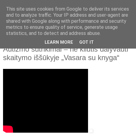
This site uses cookies from Google to deliver its services
and to analyze traffic. Your IP address and user-agent are
shared with Google along with performance and security
▼
metrics to ensure quality of service, generate usage
statistics, and to detect and address abuse.
2021 m. liepos 13 d., antradienis
A. Mickevičiaus viešoji biblioteka.
LEARN MORE
GOT IT
Autizmo sutrikimai – ne kliūtis dalyvauti
skaitymo iššūkyje „Vasara su knyga“