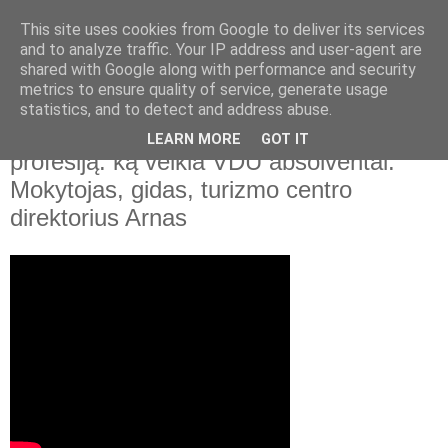
This site uses cookies from Google to deliver its services
and to analyze traffic. Your IP address and user-agent are
shared with Google along with performance and security
▼
metrics to ensure quality of service, generate usage
statistics, and to detect and address abuse.
2022 m. liepos 20 d., trečiadienis
Vytauto Didžiojo universitetas. Matuokis
LEARN MORE
GOT IT
profesiją: ką veikia VDU absolventai.
Mokytojas, gidas, turizmo centro
direktorius Arnas