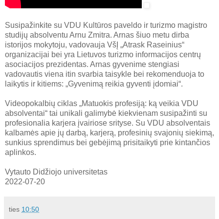
Susipažinkite su VDU Kultūros paveldo ir turizmo magistro
studijų absolventu Arnu Zmitra. Arnas šiuo metu dirba
istorijos mokytoju, vadovauja VšĮ „Atrask Raseinius“
organizacijai bei yra Lietuvos turizmo informacijos centrų
asociacijos prezidentas. Arnas gyvenime stengiasi
vadovautis viena itin svarbia taisykle bei rekomenduoja to
laikytis ir kitiems: „Gyvenimą reikia gyventi įdomiai“.
Videopokalbių ciklas „Matuokis profesiją: ką veikia VDU
absolventai“ tai unikali galimybė kiekvienam susipažinti su
profesionalia karjera įvairiose srityse. Su VDU absolventais
kalbamės apie jų darbą, karjerą, profesinių svajonių siekimą,
sunkius sprendimus bei gebėjimą prisitaikyti prie kintančios
aplinkos.
Vytauto Didžiojo universitetas
2022-07-20
ties
10:50