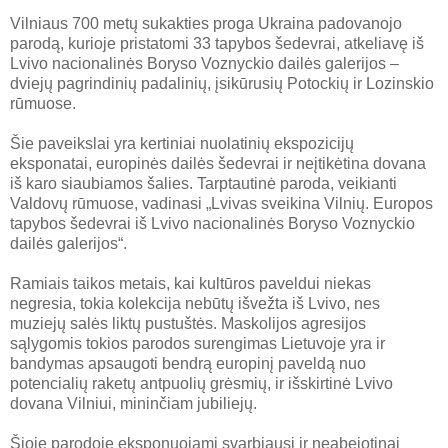
Vilniaus 700 metų sukakties proga Ukraina padovanojo
parodą, kurioje pristatomi 33 tapybos šedevrai, atkeliavę iš
Lvivo nacionalinės Boryso Voznyckio dailės galerijos –
dviejų pagrindinių padalinių, įsikūrusių Potockių ir Lozinskio
rūmuose.
Šie paveikslai yra kertiniai nuolatinių ekspozicijų
eksponatai, europinės dailės šedevrai ir neįtikėtina dovana
iš karo siaubiamos šalies. Tarptautinė paroda, veikianti
Valdovų rūmuose, vadinasi „Lvivas sveikina Vilnių. Europos
tapybos šedevrai iš Lvivo nacionalinės Boryso Voznyckio
dailės galerijos“.
Ramiais taikos metais, kai kultūros paveldui niekas
negresia, tokia kolekcija nebūtų išvežta iš Lvivo, nes
muziejų salės liktų pustuštės. Maskolijos agresijos
sąlygomis tokios parodos surengimas Lietuvoje yra ir
bandymas apsaugoti bendrą europinį paveldą nuo
potencialių raketų antpuolių grėsmių, ir išskirtinė Lvivo
dovana Vilniui, mininčiam jubiliejų.
Šioje parodoje eksponuojami svarbiausi ir neabejotinai