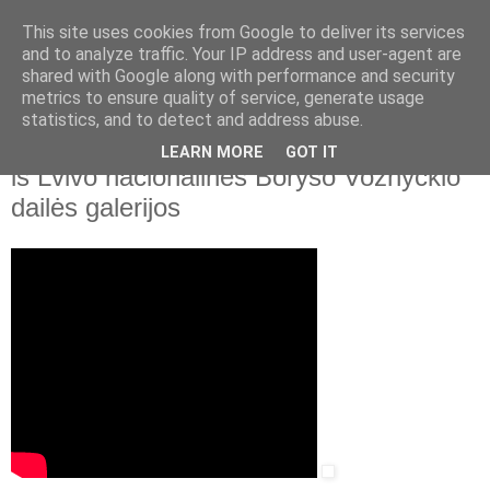
This site uses cookies from Google to deliver its services
and to analyze traffic. Your IP address and user-agent are
shared with Google along with performance and security
▼
metrics to ensure quality of service, generate usage
statistics, and to detect and address abuse.
2023 m. vasario 21 d., antradienis
Bernardinai.lt. Europos tapybos šedevrai
LEARN MORE
GOT IT
iš Lvivo nacionalinės Boryso Voznyckio
dailės galerijos