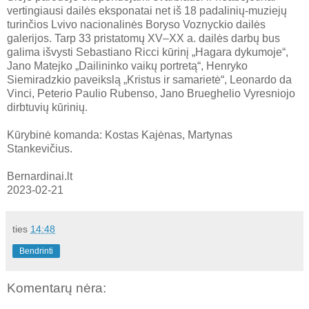
vertingiausi dailės eksponatai net iš 18 padalinių-muziejų
turinčios Lvivo nacionalinės Boryso Voznyckio dailės
galerijos. Tarp 33 pristatomų XV–XX a. dailės darbų bus
galima išvysti Sebastiano Ricci kūrinį „Hagara dykumoje“,
Jano Matejko „Dailininko vaikų portretą“, Henryko
Siemiradzkio paveikslą „Kristus ir samarietė“, Leonardo da
Vinci, Peterio Paulio Rubenso, Jano Brueghelio Vyresniojo
dirbtuvių kūrinių.
Kūrybinė komanda: Kostas Kajėnas, Martynas
Stankevičius.
Bernardinai.lt
2023-02-21
ties
14:48
Bendrinti
Komentarų nėra: