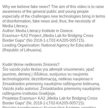
Why we believe fake news? The aim of this video is to raise
awareness of the general public and young people
especially of the challenges new technologies bring in terms
of disinformation, fake news and, thus, the necessity of
Media Literacy.
Author: Media Literacy Institute in Greece.
Erasmus+ KA2 Project „Media Lab for Bridging Cross
Border Gaps“ (No 2018-1-LT02-KA205-005715).
Leading Organisation: National Agency for Education
(Republic of Lithuania).
Kodėl tikime netikromis žiniomis?
Šio vaizdo įrašo tikslas yra atkreipti visuomenės, ypač
jaunimo, dėmesį į iššūkius, susijusius su naujomis
technologijomis: dezinformaciją, netikras naujienas ir
žiniasklaidos priemonių naudojimo raštingumo būtinumą.
Vaizdo įrašo autorius: Žiniasklaidos priemonių naudojimo
raštingumo institutas Graikijoje.
Projektas Erasmus+ KA2 „Media Lab for Bridging Cross
Border Gaps“ (Nr. 2018-1-LT02-KA205-005715).
Projekto koordinatorius: Nacionalinė švietimo agentūra.