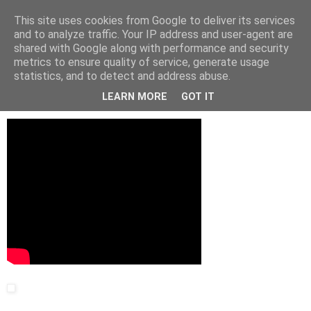
This site uses cookies from Google to deliver its services
and to analyze traffic. Your IP address and user-agent are
shared with Google along with performance and security
▼
metrics to ensure quality of service, generate usage
statistics, and to detect and address abuse.
2020 m. kovo 10 d., antradienis
Why we believe fake news?
LEARN MORE
GOT IT