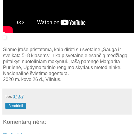
Šiame įraše pristatoma, kaip dirbti su svetaine „Sauga ir
sveikata 5–8 klasėms“ ir kaip svetainėje esančią medžiagą
pritaikyti nuotoliniam mokymui. Įrašą parengė Margarita
Purlienė, Ugdymo turinio rengimo skyriaus metodininkė.
Nacionalinė švietimo agentūra.
2020 m. kovo 26 d., Vilnius.
ties
14:07
Bendrinti
Komentarų nėra: