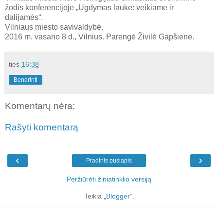
žodis konferencijoje „Ugdymas lauke: veikiame ir
dalijamės“.
Vilniaus miesto savivaldybė.
2016 m. vasario 8 d., Vilnius. Parengė Živilė Gapšienė.
ties
16:38
Bendrinti
Komentarų nėra:
Rašyti komentarą
‹
›
Pradinis puslapis
Peržiūrėti žiniatinklio versiją
Teikia „
Blogger
“.