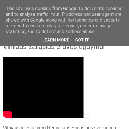
This site uses cookies from Google to deliver its services
and to analyze traffic. Your IP address and user-agent are
shared with Google along with performance and security
▼
metrics to ensure quality of service, generate usage
statistics, and to detect and address abuse.
2016 m. vasario 18 d., ketvirtadienis
Remigijus Šimašius. Išnaudokime
LEARN MORE
GOT IT
Vilniaus žaliąsias erdves ugdymui
Vilniaus miesto mero Remigijaus Šimašiaus sveikinimo