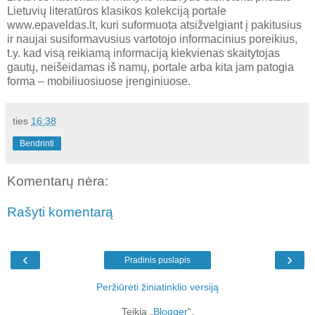
Lietuvių literatūros klasikos kolekciją portale
www.epaveldas.lt, kuri suformuota atsižvelgiant į pakitusius
ir naujai susiformavusius vartotojo informacinius poreikius,
t.y. kad visą reikiamą informaciją kiekvienas skaitytojas
gautų, neišeidamas iš namų, portale arba kita jam patogia
forma – mobiliuosiuose įrenginiuose.
ties
16:38
Bendrinti
Komentarų nėra:
Rašyti komentarą
‹
›
Pradinis puslapis
Peržiūrėti žiniatinklio versiją
Teikia „
Blogger
“.