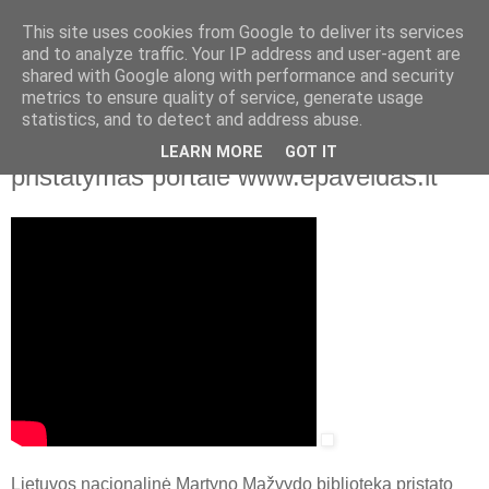
This site uses cookies from Google to deliver its services
and to analyze traffic. Your IP address and user-agent are
shared with Google along with performance and security
▼
metrics to ensure quality of service, generate usage
statistics, and to detect and address abuse.
2016 m. vasario 24 d., trečiadienis
Lietuvių literatūros klasikos kolekcijos
LEARN MORE
GOT IT
pristatymas portale www.epaveldas.lt
Lietuvos nacionalinė Martyno Mažvydo biblioteka pristato