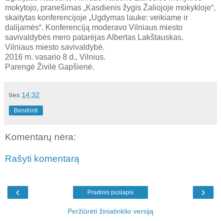
mokytojo, pranešimas „Kasdienis žygis Žaliojoje mokykloje“,
skaitytas konferencijoje „Ugdymas lauke: veikiame ir
dalijamės“. Konferenciją moderavo Vilniaus miesto
savivaldybės mero patarėjas Albertas Lakštauskas.
Vilniaus miesto savivaldybė.
2016 m. vasario 8 d., Vilnius.
Parengė Živilė Gapšienė.
ties
14:32
Bendrinti
Komentarų nėra:
Rašyti komentarą
‹
›
Pradinis puslapis
Peržiūrėti žiniatinklio versiją