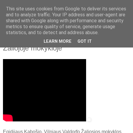
This site uses cookies from Google to deliver its services
and to analyze traffic. Your IP address and user-agent are
shared with Google along with performance and security
▼
metrics to ensure quality of service, generate usage
statistics, and to detect and address abuse.
2016 m. vasario 23 d., antradienis
Egidijus Kabošis. Kasdienis žygis
LEARN MORE
GOT IT
Žaliojoje mokykloje
Egidijaus Kabošio, Vilniaus Valdorfo Žaliosios mokyklos