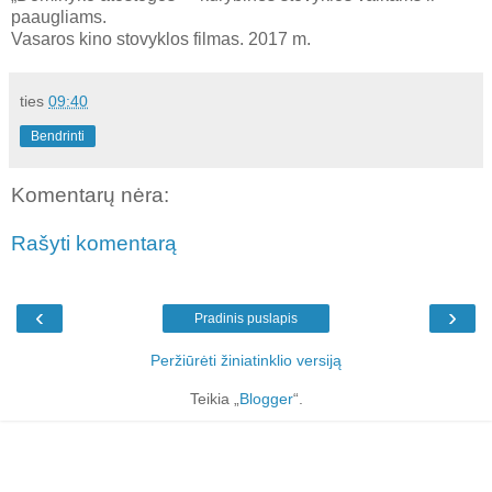
paaugliams.
Vasaros kino stovyklos filmas. 2017 m.
ties
09:40
Bendrinti
Komentarų nėra:
Rašyti komentarą
‹
›
Pradinis puslapis
Peržiūrėti žiniatinklio versiją
Teikia „
Blogger
“.