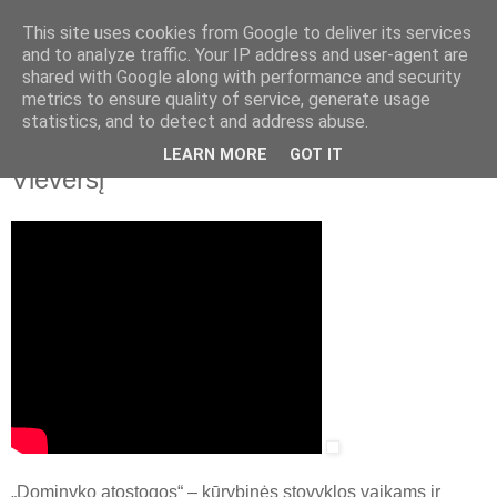
This site uses cookies from Google to deliver its services
and to analyze traffic. Your IP address and user-agent are
shared with Google along with performance and security
▼
metrics to ensure quality of service, generate usage
statistics, and to detect and address abuse.
2018 m. sausio 2 d., antradienis
Vasaros kino stovyklos filmas „Apie
LEARN MORE
GOT IT
Vieversį“
„Dominyko atostogos“ – kūrybinės stovyklos vaikams ir