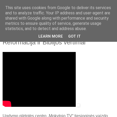
This site uses cookies from Google to deliver its services
and to analyze traffic. Your IP address and user-agent are
shared with Google along with performance and security
▼
metrics to ensure quality of service, generate usage
statistics, and to detect and address abuse.
2017 m. lapkričio 14 d., antradienis
Istorijos tyrimas ir interpretavimas:
LEARN MORE
GOT IT
Reformacija ir Biblijos vertimai
Ugdymo plėtotės centro „Mokytojo TV“ tiesioginės vaizdo