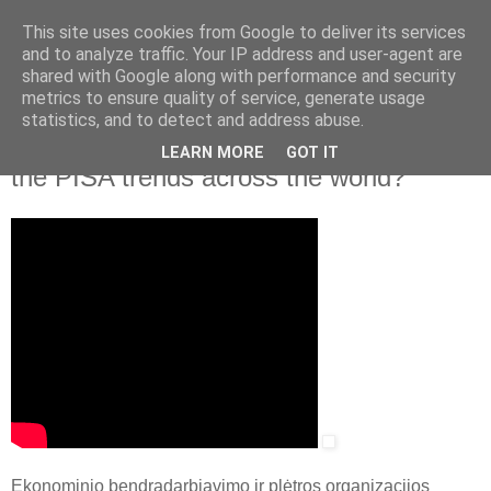
This site uses cookies from Google to deliver its services
and to analyze traffic. Your IP address and user-agent are
shared with Google along with performance and security
▼
metrics to ensure quality of service, generate usage
statistics, and to detect and address abuse.
2017 m. lapkričio 3 d., penktadienis
Andreas Schleicher. What is behind of
LEARN MORE
GOT IT
the PISA trends across the world?
Ekonominio bendradarbiavimo ir plėtros organizacijos