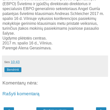
(EBPO) Švietimo ir įgūdžių direktorato direktorius ir
specialusis EBPO generalinio sekretoriaus Angel Gurría
patarėjas švietimo klausimais Andreas Schleicher 2017 m.
spalio 16 d. Vilniuje vykusios konferencijos pasiekimų
mokykloje gerinimo klausimais metu pristatė veiksnius,
turinčius įtakos mokinių pasiekimams įvairiose pasaulio
šalyse.
Ugdymo plėtotės centras.
2017 m. spalio 16 d., Vilnius.
Parengė Alena Gerasimava.
ties
10:43
Bendrinti
Komentarų nėra:
Rašyti komentarą