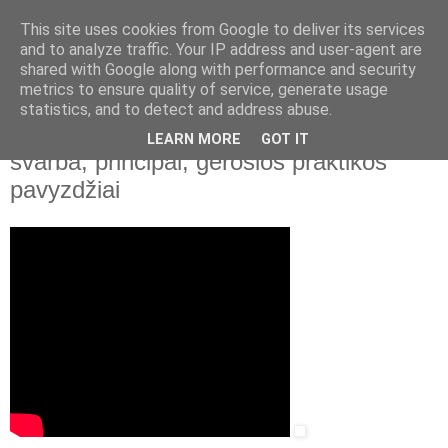
This site uses cookies from Google to deliver its services
and to analyze traffic. Your IP address and user-agent are
shared with Google along with performance and security
▼
metrics to ensure quality of service, generate usage
statistics, and to detect and address abuse.
2015 m. spalio 23 d., penktadienis
Informacinio raštingumo ugdymas: jo
LEARN MORE
GOT IT
svarba, principai, gerosios praktikos
pavyzdžiai