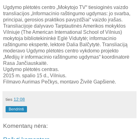
Ugdymo plėtotės centro „Mokytojo TV“ tiesioginės vaizdo
transliacijos „Informacinio raštingumo ugdymas: jo svarba,
principai, gerosios praktikos pavyzdžiai“ vaizdo įrašas.
Transliacijoje dalyvavo Tarptautinės Amerikos mokyklos
Vilniuje (The American International School of Vilnius)
mokytoja bibliotekininkė Eglė Vidutytė; informacinio
raštingumo ekspertė, lektorė Dalia Balčytytė. Transliaciją
moderavo Ugdymo plėtotės centro vykdomo projekto
„Medijų ir informacinio raštingumo ugdymas“ koordinatorė
Rasa Jančiauskaitė.
Ugdymo plėtotės centras.
2015 m. spalio 15 d., Vilnius.
Filmavo Aurimas Pečkys, montavo Živilė Gapšienė.
ties
12:08
Bendrinti
Komentarų nėra: