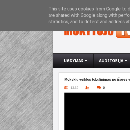
PRADINIS PUSLAPIS
APIE INTERNETO SVETA
This site uses cookies from Google to de
are shared with Google along with perfo
statistics, and to detect and address a
UGDYMAS
AUDITORIJA
Mokyklų veiklos tobulinimas po išorės v
13:32
0