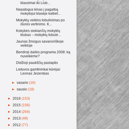
klausimai iki Liub...
Nepatogus kinas į pagalbą
mokytojui klasėje kalbėt...
Mokyklų veiklos tobulinimas po
išorės vertinimo. K...
Kokybės siekiančių mokyklų
klubas – mokyklų tobulė...
Jaunas žmogus savanoriškoje
veikloje
Bendroji dailės programa 2008: ką
nuveikėme?
Didžioji paukščių paslaptis
Lietuvos gamtininkai kūrėjai:
Leonas Jezerskas
►
vasario
(16)
►
sausio
(18)
►
2016
(153)
►
2015
(156)
►
2014
(264)
►
2013
(49)
►
2012
(77)