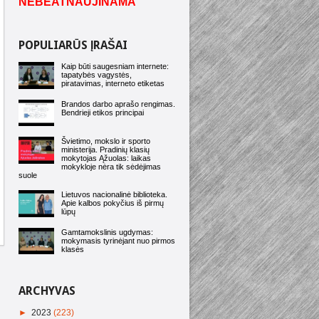
NEBEATNAUJINAMA
POPULIARŪS ĮRAŠAI
Kaip būti saugesniam internete:
tapatybės vagystės,
piratavimas, interneto etiketas
Brandos darbo aprašo rengimas.
Bendrieji etikos principai
Švietimo, mokslo ir sporto
ministerija. Pradinių klasių
mokytojas Ąžuolas: laikas
mokykloje nėra tik sėdėjimas
suole
Lietuvos nacionalinė biblioteka.
Apie kalbos pokyčius iš pirmų
lūpų
Gamtamokslinis ugdymas:
mokymasis tyrinėjant nuo pirmos
klasės
ARCHYVAS
►
2023
(223)