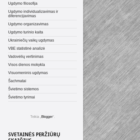
Ugdymo filosofija
Ugdymo individualizavimas ir
diferencijavimas
Ugdymo organizavimas
Ugdymo turinio kaita
Ukrainiečių vaikų ugdymas
VBE statistinė analizė
Vadovėlių vertinimas
Visos dienos mokykla
Visuomeninis ugdymas
Šachmatai
Švietimo sistemos
Švietimo tyrimai
Teikia „
Blogger
“.
SVETAINĖS PERŽIŪRŲ