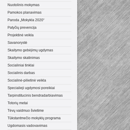
Nuotolinis mokymas
Pamokos planavimas
Paroda „Mokykla 2020“
Patyčių prevencija
Projektinė veikla
Savanorystė
Skaitymo gebėjimų ugdymas
Skaitymo skatinimas
Socialiniai tinklai
Socialinis darbas
Socialinė-pilietinė veikla
Specialieji ugdymosi poreikiai
Tarpinstitucinis bendradarbiavimas
Totorių metai
Tėvų vaidmuo švietime
Tūkstantmečio mokyklų programa
Ugdomasis vadovavimas