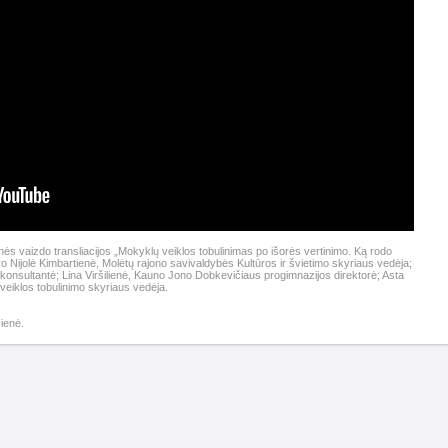
ės vaizdo transliacijos „Mokyklų veiklos tobulinimas po išorės vertinimo. Ką rodo
vo Nijolė Kimbartienė, Molėtų rajono savivaldybės Kultūros ir švietimo skyriaus vedėja;
konsultantė; Lina Viršilienė, Kauno Jono Dobkevičiaus progimnazijos direktorė; Asta
eiklos tobulinimo skyriaus vedėja.
ienė.