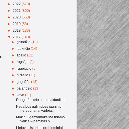
►
2022
(570)
►
2021
(800)
►
2020
(658)
►
2019
(58)
►
2018
(133)
▼
2017
(140)
►
gruodžio
(13)
►
lapkričio
(14)
►
spalio
(12)
as
►
rugsėjo
(8)
►
rugpjūčio
(5)
►
birželio
(11)
►
gegužės
(13)
►
balandžio
(19)
▼
kovo
(11)
Daugiafunkcių centrų aktualijos
Pagalbos galimybės jaunimui,
nereguliariai vartoja...
Mokinių gamtamokslinė tiriamoji
veikla – pamatas b...
Lietuvos istorijos probleminiai