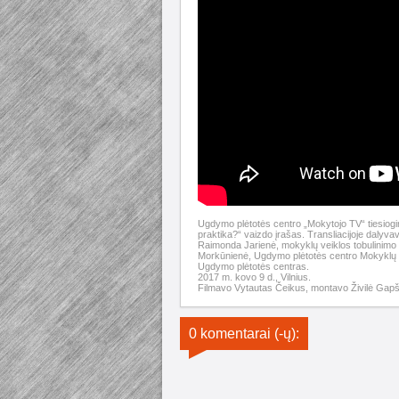
Ugdymo plėtotės centro „Mokytojo TV“ tiesiogin
praktika?“ vaizdo įrašas. Transliacijoje dalyva
Raimonda Jarienė, mokyklų veiklos tobulinimo 
Morkūnienė, Ugdymo plėtotės centro Mokyklų v
Ugdymo plėtotės centras.
2017 m. kovo 9 d., Vilnius.
Filmavo Vytautas Čeikus, montavo Živilė Gapš
0 komentarai (-ų):