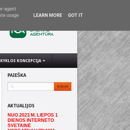
er-agent
rate usage
LEARN MORE
GOT IT
KYKLOS KONCEPCIJA
PAIEŠKA
AKTUALIJOS
NUO 2023 M. LIEPOS 1
DIENOS INTERNETO
SVETAINĖ