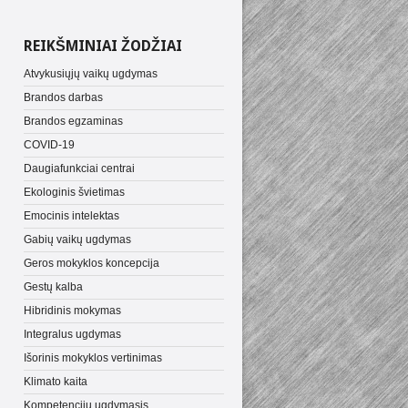
REIKŠMINIAI ŽODŽIAI
Atvykusiųjų vaikų ugdymas
Brandos darbas
Brandos egzaminas
COVID-19
Daugiafunkciai centrai
Ekologinis švietimas
Emocinis intelektas
Gabių vaikų ugdymas
Geros mokyklos koncepcija
Gestų kalba
Hibridinis mokymas
Integralus ugdymas
Išorinis mokyklos vertinimas
Klimato kaita
Kompetencijų ugdymasis