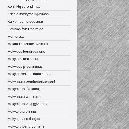
Konfliktų sprendimas
Kritinio mąstymo ugdymas
Kūrybingumo ugdymas
Lietuvos švietimo raida
Mentorystė
Mokinių psichinė sveikata
Mokyklos bendruomenė
Mokyklos biblioteka
Mokyklos įsivertinimas
Mokyklų veiklos tobulinimas
Mokymasis bendradarbiaujant
Mokymasis iš aktualijų
Mokymasis tyrinėjant
Mokymasis visą gyvenimą
Mokytojo profesija
Mokytojų asociacijos
Mokytojų bendruomenė