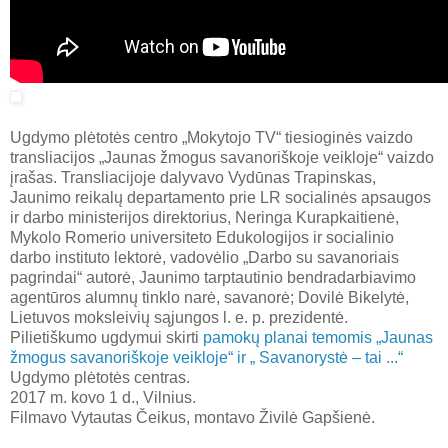
Ugdymo plėtotės centro „Mokytojo TV“ tiesioginės vaizdo
transliacijos „Jaunas žmogus savanoriškoje veikloje“ vaizdo
įrašas. Transliacijoje dalyvavo Vydūnas Trapinskas,
Jaunimo reikalų departamento prie LR socialinės apsaugos
ir darbo ministerijos direktorius, Neringa Kurapkaitienė,
Mykolo Romerio universiteto Edukologijos ir socialinio
darbo instituto lektorė, vadovėlio „Darbo su savanoriais
pagrindai“ autorė, Jaunimo tarptautinio bendradarbiavimo
agentūros alumnų tinklo narė, savanorė; Dovilė Bikelytė,
Lietuvos moksleivių sąjungos l. e. p. prezidentė.
Pilietiškumo ugdymui skirti
pamokų planai temomis „Jaunas
žmogus savanoriškoje veikloje“ ir „ Savanorystė – tai ...“
Ugdymo plėtotės centras.
2017 m. kovo 1 d., Vilnius.
Filmavo Vytautas Čeikus, montavo Živilė Gapšienė.