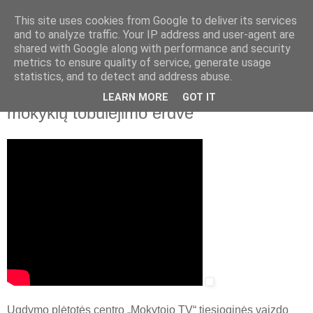
This site uses cookies from Google to deliver its services
and to analyze traffic. Your IP address and user-agent are
shared with Google along with performance and security
▼
metrics to ensure quality of service, generate usage
statistics, and to detect and address abuse.
2017 m. kovo 9 d., ketvirtadienis
Kokybės siekiančių mokyklų klubas –
LEARN MORE
GOT IT
mokyklų tobulėjimo erdvė
Ugdymo plėtotės centro „Mokytojo TV“ tiesioginės vaizdo