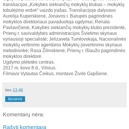
transliacijos „Kokybės siekiančių mokyklų klubas – mokyklų
tobulėjimo erdvė“ vaizdo įrašas. Transliacijoje dalyvavo
Aurelija Kuperskienė, Jonavos r. Barupės pagrindinės
mokyklos direktoriaus pavaduotoja ugdymui; Renata
Pavlavičienė, Kokybės siekiančių mokyklų klubo prezidentė,
Prienų r. savivaldybės administracijos Švietimo skyriaus
vyriausioji specialistė; Jelizaveta Tumlovskaja, Nacionalinės
mokyklų vertinimo agentūros Mokyklų įsivertinimo skyriaus
metodininkė; Rasa Žilinskienė, Prienų r. Išlaužo pagrindinės
mokyklos direktorė.
Ugdymo plėtotės centras.
2017 m. kovo 8 d., Vilnius.
Filmavo Vytautas Čeikus, montavo Živilė Gapšienė.
ties
13:46
Bendrinti
Komentarų nėra:
Rašyti komentarą