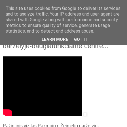
This site uses cookies from Google to deliver its services
and to analyze traffic. Your IP address and user-agent are
shared with Google along with performance and security
▼
metrics to ensure quality of service, generate usage
statistics, and to detect and address abuse.
2014 m. kovo 20 d., ketvirtadienis
Pažintinis vizitas Pakruojo r. Žeimelio
LEARN MORE
GOT IT
darželyje-daugiafunkciame centre...
Pažintinis vizitas Pakruojo r. Žeimelio darželyje-