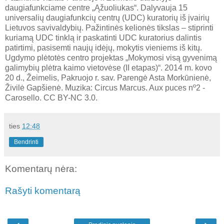
daugiafunkciame centre „Ąžuoliukas“. Dalyvauja 15
universalių daugiafunkcių centrų (UDC) kuratorių iš įvairių
Lietuvos savivaldybių. Pažintinės kelionės tikslas – stiprinti
kuriamą UDC tinklą ir paskatinti UDC kuratorius dalintis
patirtimi, pasisemti naujų idėjų, mokytis vieniems iš kitų.
Ugdymo plėtotės centro projektas „Mokymosi visą gyvenimą
galimybių plėtra kaimo vietovėse (II etapas)“. 2014 m. kovo
20 d., Žeimelis, Pakruojo r. sav. Parengė Asta Morkūnienė,
Živilė Gapšienė. Muzika: Circus Marcus. Aux puces nº2 -
Carosello. CC BY-NC 3.0.
ties
12:48
Bendrinti
Komentarų nėra:
Rašyti komentarą