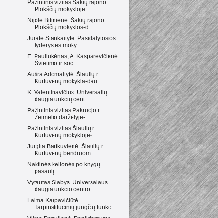
Pažintinis vizitas Šakių rajono
Plokščių mokykloje...
Nijolė Bitinienė. Šakių rajono
Plokščių mokyklos-d...
Jūratė Stankaitytė. Pasidalytosios
lyderystės moky...
E. Pauliukėnas, A. Kasparevičienė.
Švietimo ir soc...
Aušra Adomaitytė. Šiaulių r.
Kurtuvėnų mokykla-dau...
K. Valentinavičius. Universalių
daugiafunkcių cent...
Pažintinis vizitas Pakruojo r.
Žeimelio darželyje-...
Pažintinis vizitas Šiaulių r.
Kurtuvėnų mokykloje-...
Jurgita Bartkuvienė. Šiaulių r.
Kurtuvėnų bendruom...
Naktinės kelionės po knygų
pasaulį
Vytautas Slabys. Universalaus
daugiafunkcio centro...
Laima Karpavičiūtė.
Tarpinstitucinių jungčių funkc...