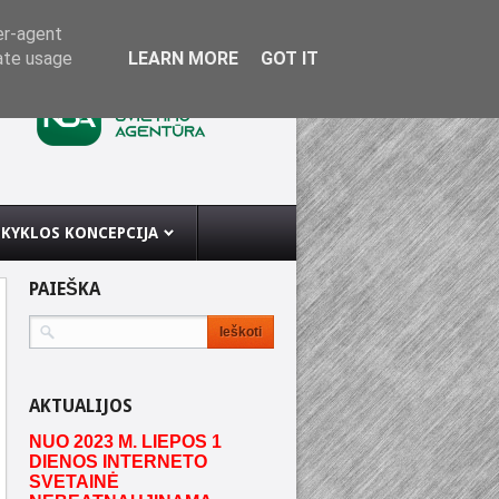
er-agent
rate usage
LEARN MORE
GOT IT
KYKLOS KONCEPCIJA
PAIEŠKA
AKTUALIJOS
NUO 2023 M. LIEPOS 1
DIENOS INTERNETO
SVETAINĖ