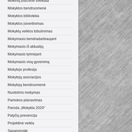
Mokinių psichinė sveikata
Mokyklos bendruomenė
Mokyklos biblioteka
Mokyklos įsivertinimas
Mokyklų veiklos tobulinimas
Mokymasis bendradarbiaujant
Mokymasis iš aktualijų
Mokymasis tyrinėjant
Mokymasis visą gyvenimą
Mokytojo profesija
Mokytojų asociacijos
Mokytojų bendruomenė
Nuotolinis mokymas
Pamokos planavimas
Paroda „Mokykla 2020“
Patyčių prevencija
Projektinė veikla
Savanorystė