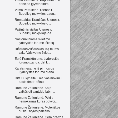
Vilma Petrulienė. Papildomumo
principo įgyvendinim...
Vilma Petrulienė. Utenos r.
Sudeikių mokyklos-daug...
Romualdas Kraulišas. Utenos r.
Sudeikių mokyklos-d...
Pažintinis vizitas Utenos r.
Sudeikių mokykloje-da...
Nacionaliniame švietimo
lyderystės forume iškeltų ...
Ričardas Ališauskas. Ką mums
sako Valstybinė šviet...
Eglė Pranckūnienė. Lyderystės
forumo įžanga: dėl k...
Ką atsinešame iš pirmosios
Lyderystės forumo dieno...
Rita Dukynaitė. Lietuvos mokinių
pasiekimai: džiau...
Ramunė Želionienė. Kaip
vaikščioti santykių labiri...
Ramunė Želionienė. Pyktis –
nemokamas kuras pokyči...
Ramunė Želionienė. Moteriškos
pusiausvyros paieško...
Ramunė Želionienė. Gera pradžia