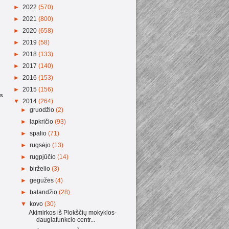
►
2022
(570)
►
2021
(800)
►
2020
(658)
►
2019
(58)
►
2018
(133)
►
2017
(140)
►
2016
(153)
►
2015
(156)
as
▼
2014
(264)
►
gruodžio
(2)
►
lapkričio
(93)
►
spalio
(71)
►
rugsėjo
(13)
►
rugpjūčio
(14)
►
birželio
(3)
►
gegužės
(4)
►
balandžio
(28)
▼
kovo
(30)
Akimirkos iš Plokščių mokyklos-
daugiafunkcio centr...