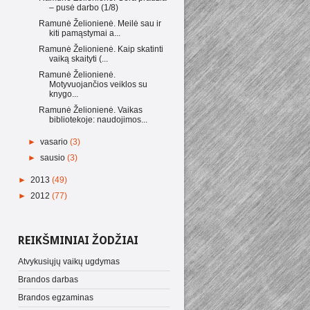
– pusė darbo (1/8)
Ramunė Želionienė. Meilė sau ir
kiti pamąstymai a...
Ramunė Želionienė. Kaip skatinti
vaiką skaityti (...
Ramunė Želionienė.
Motyvuojančios veiklos su
knygo...
Ramunė Želionienė. Vaikas
bibliotekoje: naudojimos...
►
vasario
(3)
►
sausio
(3)
►
2013
(49)
►
2012
(77)
REIKŠMINIAI ŽODŽIAI
Atvykusiųjų vaikų ugdymas
Brandos darbas
Brandos egzaminas