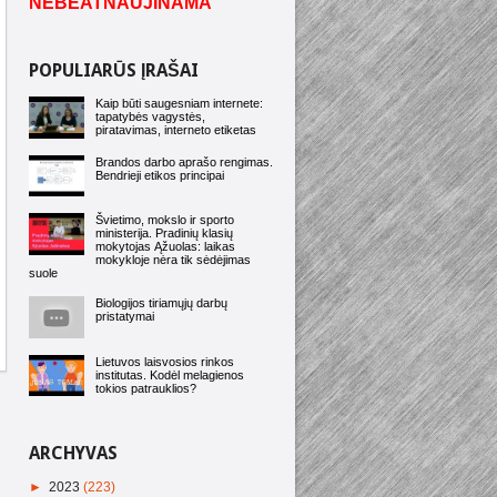
NEBEATNAUJINAMA
POPULIARŪS ĮRAŠAI
Kaip būti saugesniam internete:
tapatybės vagystės,
piratavimas, interneto etiketas
Brandos darbo aprašo rengimas.
Bendrieji etikos principai
Švietimo, mokslo ir sporto
ministerija. Pradinių klasių
mokytojas Ąžuolas: laikas
mokykloje nėra tik sėdėjimas
suole
Biologijos tiriamųjų darbų
pristatymai
Lietuvos laisvosios rinkos
institutas. Kodėl melagienos
tokios patrauklios?
ARCHYVAS
►
2023
(223)