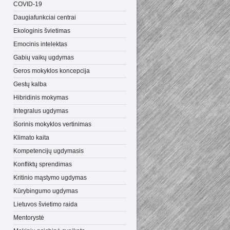
COVID-19
Daugiafunkciai centrai
Ekologinis švietimas
Emocinis intelektas
Gabių vaikų ugdymas
Geros mokyklos koncepcija
Gestų kalba
Hibridinis mokymas
Integralus ugdymas
Išorinis mokyklos vertinimas
Klimato kaita
Kompetencijų ugdymasis
Konfliktų sprendimas
Kritinio mąstymo ugdymas
Kūrybingumo ugdymas
Lietuvos švietimo raida
Mentorystė