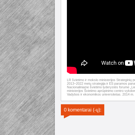
LR švietimo ir mokslo ministerijos Strategini
2013–2022 metų strategija ir ES paramos pan
Nacionaliniame švietimo lyderystės forume „L
ministerijos Švietimo aprūpinimo centro vykdom
Vadybos ir ekonomikos universitetas. 2014 m. 
0 komentarai (-ų):