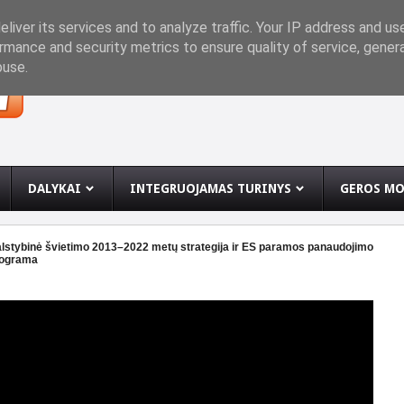
INĘ
liver its services and to analyze traffic. Your IP address and us
rmance and security metrics to ensure quality of service, gene
buse.
DALYKAI
INTEGRUOJAMAS TURINYS
GEROS MO
stybinė švietimo 2013–2022 metų strategija ir ES paramos panaudojimo
rograma