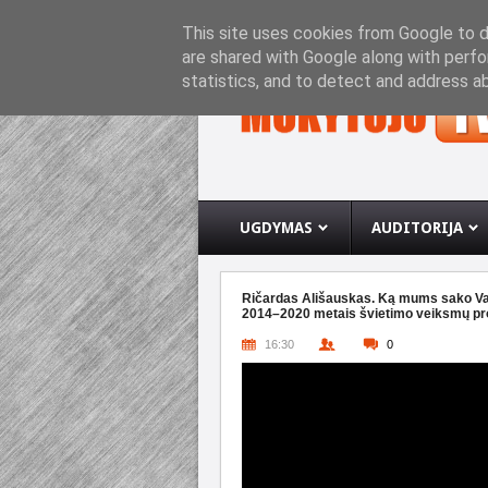
PRADINIS PUSLAPIS
APIE INTERNETO SVETA
This site uses cookies from Google to de
are shared with Google along with perfo
statistics, and to detect and address a
UGDYMAS
AUDITORIJA
Ričardas Ališauskas. Ką mums sako Val
2014–2020 metais švietimo veiksmų p
16:30
0