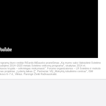
ų programų biuro vedėjo Ričardo Ališausko pranešimas „Ką mums sako Valstybinė švietimo
audojimo 2014–2020 metais švietimo veiksmų programa", skaitytas 2014 m.
ietuvos kryptis – sėkmingas mokymasis". Forumo organizatorius – LR švietimo ir mokslo
as projektas „Lyderių laikas 2". Partneriai: VšĮ „Mokyklų tobulinimo centras", ISM
kovo 6–7 d., Vilnius. Parengė Živilė Raškauskaitė.