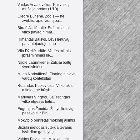
Vaidas Arvasevičius. Kai vaiką
muša jo protas (1/10)
Giedrė Bufienė. Žodis — ne
žvirblis: apie vieną pa...
Birutė Jasiūnaitė. Eufemistiniai
vilko pavadinimai...
Rimantas Balsys. Ožys lietuvių
pasaulėjautoje: nuo...
Vita Džekčioriūtė. Varlės mitinis
įprasminimas lie...
Nijolė Laurinkienė. Žalčiai baltų
šventvietėse
Milda Norkaitienė. Etnologinis avių
vardų kontekstas
Rolandas Petkevičius. Vilkolakis:
mitologinė būtyb...
Martynas Vingrys. Gailestingas
vilko elgesys lietu...
Eugenijus Žmuida. Žaltys lietuvių
pasakoje ir Bibl...
Mokytojo portretas mokinių akimis
Suzuki metodas suteikia tėvams
išskirtinę galimybę...
Valdas Povilaitis: „Muzika – tai