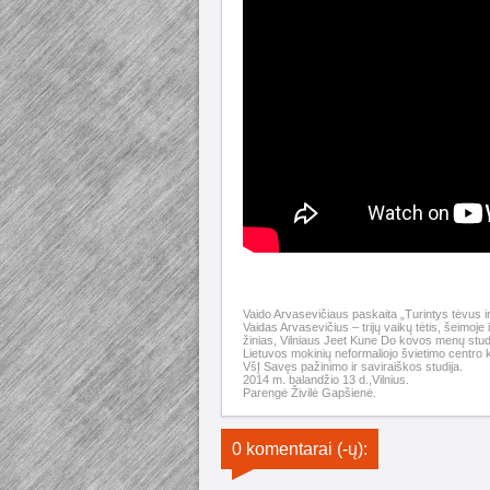
Vaido Arvasevičiaus paskaita „Turintys tėvus ir
Vaidas Arvasevičius – trijų vaikų tėtis, šeimoje 
žinias, Vilniaus Jeet Kune Do kovos menų studi
Lietuvos mokinių neformaliojo švietimo centro 
VšĮ Savęs pažinimo ir saviraiškos studija.
2014 m. balandžio 13 d.,Vilnius.
Parengė Živilė Gapšienė.
0 komentarai (-ų):