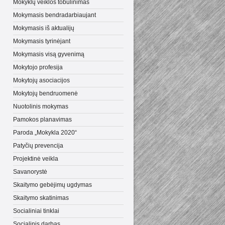
Mokyklų veiklos tobulinimas
Mokymasis bendradarbiaujant
Mokymasis iš aktualijų
Mokymasis tyrinėjant
Mokymasis visą gyvenimą
Mokytojo profesija
Mokytojų asociacijos
Mokytojų bendruomenė
Nuotolinis mokymas
Pamokos planavimas
Paroda „Mokykla 2020“
Patyčių prevencija
Projektinė veikla
Savanorystė
Skaitymo gebėjimų ugdymas
Skaitymo skatinimas
Socialiniai tinklai
Socialinis darbas