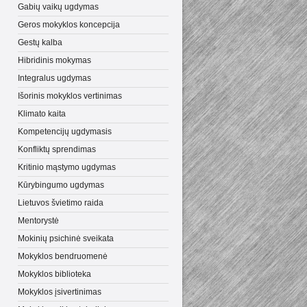
Gabių vaikų ugdymas
Geros mokyklos koncepcija
Gestų kalba
Hibridinis mokymas
Integralus ugdymas
Išorinis mokyklos vertinimas
Klimato kaita
Kompetencijų ugdymasis
Konfliktų sprendimas
Kritinio mąstymo ugdymas
Kūrybingumo ugdymas
Lietuvos švietimo raida
Mentorystė
Mokinių psichinė sveikata
Mokyklos bendruomenė
Mokyklos biblioteka
Mokyklos įsivertinimas