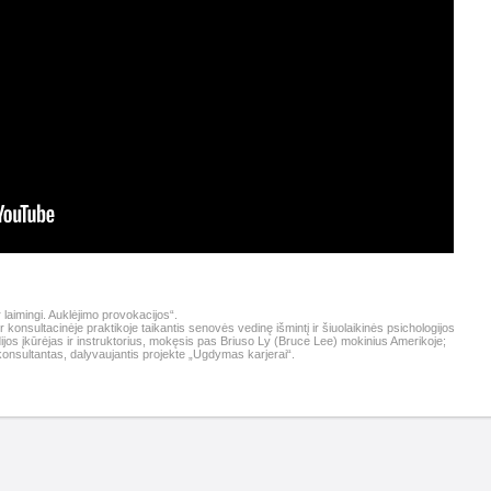
 laimingi. Auklėjimo provokacijos“.
ir konsultacinėje praktikoje taikantis senovės vedinę išmintį ir šiuolaikinės psichologijos
jos įkūrėjas ir instruktorius, mokęsis pas Briuso Ly (Bruce Lee) mokinius Amerikoje;
konsultantas, dalyvaujantis projekte „Ugdymas karjerai“.