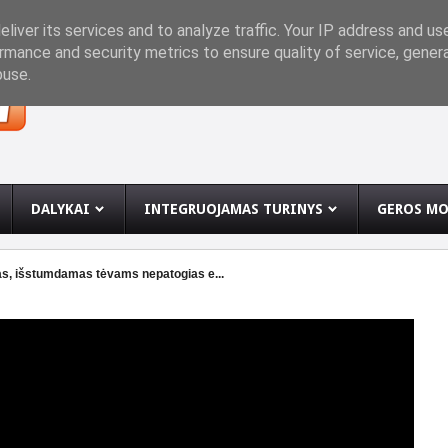
INĘ
liver its services and to analyze traffic. Your IP address and us
rmance and security metrics to ensure quality of service, gene
buse.
DALYKAI
INTEGRUOJAMAS TURINYS
GEROS MO
as, išstumdamas tėvams nepatogias e...