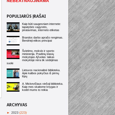
NEBEATNAUJINAMA
POPULIARŪS ĮRAŠAI
Kaip būti saugesniam internete:
tapatybės vagystės,
piratavimas, interneto etiketas
Brandos darbo aprašo rengimas.
Bendrieji etikos principai
Švietimo, mokslo ir sporto
ministerija. Pradinių klasių
mokytojas Ąžuolas: laikas
mokykloje nėra tik sėdėjimas
suole
Lietuvos nacionalinė biblioteka.
Apie kalbos pokyčius iš pirmų
lūpų
A. Mickevičiaus viešoji biblioteka.
Kaip mes skaitome knygas ir
kodėl mums to reikia
ARCHYVAS
►
2023
(223)