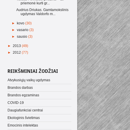
priemonė kurti gr...
Audrius Driukas. Gamtamokslinis
ugdymas Valdorfo m...
►
kovo
(30)
►
vasario
(3)
►
sausio
(3)
►
2013
(49)
►
2012
(77)
REIKŠMINIAI ŽODŽIAI
Atvykusiųjų vaikų ugdymas
Brandos darbas
Brandos egzaminas
COVID-19
Daugiafunkciai centrai
Ekologinis švietimas
Emocinis intelektas