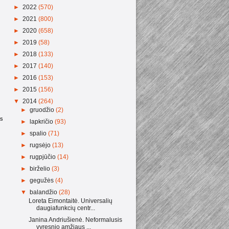
►
2022
(570)
►
2021
(800)
►
2020
(658)
►
2019
(58)
►
2018
(133)
►
2017
(140)
►
2016
(153)
►
2015
(156)
▼
2014
(264)
►
gruodžio
(2)
as
►
lapkričio
(93)
►
spalio
(71)
►
rugsėjo
(13)
►
rugpjūčio
(14)
►
birželio
(3)
►
gegužės
(4)
▼
balandžio
(28)
Loreta Eimontaitė. Universalių
daugiafunkcių centr...
Janina Andriušienė. Neformalusis
vyresnio amžiaus ...