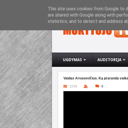
PRADINIS PUSLAPIS
APIE INTERNETO SVETA
This site uses cookies from Google to de
are shared with Google along with perfo
statistics, and to detect and address a
UGDYMAS
AUDITORIJA
Vaidas Arvasevičius. Ką praranda vaik
13:55
0