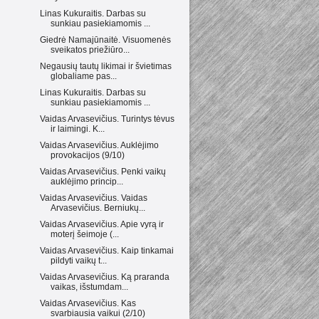
Linas Kukuraitis. Darbas su
sunkiau pasiekiamomis ...
Giedrė Namajūnaitė. Visuomenės
sveikatos priežiūro...
Negausių tautų likimai ir švietimas
globaliame pas...
Linas Kukuraitis. Darbas su
sunkiau pasiekiamomis ...
Vaidas Arvasevičius. Turintys tėvus
ir laimingi. K...
Vaidas Arvasevičius. Auklėjimo
provokacijos (9/10)
Vaidas Arvasevičius. Penki vaikų
auklėjimo princip...
Vaidas Arvasevičius. Vaidas
Arvasevičius. Berniukų...
Vaidas Arvasevičius. Apie vyrą ir
moterį šeimoje (...
Vaidas Arvasevičius. Kaip tinkamai
pildyti vaikų t...
Vaidas Arvasevičius. Ką praranda
vaikas, išstumdam...
Vaidas Arvasevičius. Kas
svarbiausia vaikui (2/10)