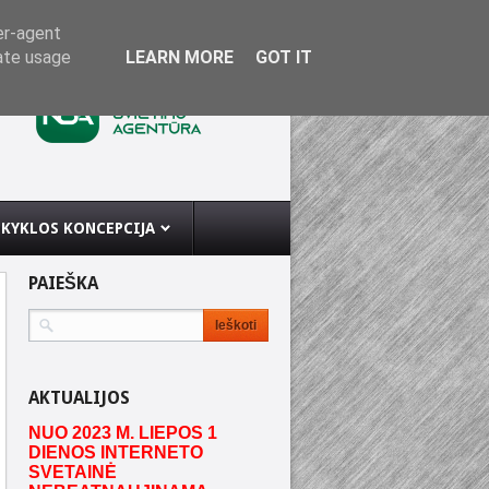
er-agent
rate usage
LEARN MORE
GOT IT
KYKLOS KONCEPCIJA
PAIEŠKA
AKTUALIJOS
NUO 2023 M. LIEPOS 1
DIENOS INTERNETO
SVETAINĖ