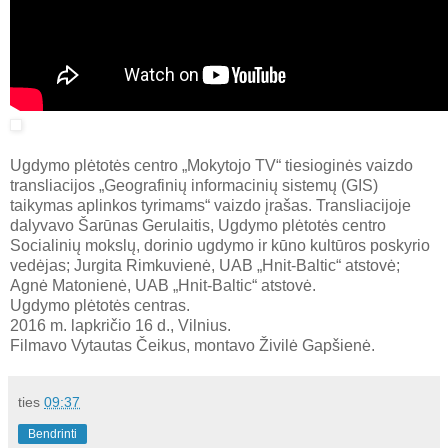
Ugdymo plėtotės centro „Mokytojo TV“ tiesioginės vaizdo
transliacijos „Geografinių informacinių sistemų (GIS)
taikymas aplinkos tyrimams“ vaizdo įrašas. Transliacijoje
dalyvavo Šarūnas Gerulaitis, Ugdymo plėtotės centro
Socialinių mokslų, dorinio ugdymo ir kūno kultūros poskyrio
vedėjas; Jurgita Rimkuvienė, UAB „Hnit-Baltic“ atstovė;
Agnė Matonienė, UAB „Hnit-Baltic“ atstovė.
Ugdymo plėtotės centras.
2016 m. lapkričio 16 d., Vilnius.
Filmavo Vytautas Čeikus, montavo Živilė Gapšienė.
ties
09:37
Bendrinti