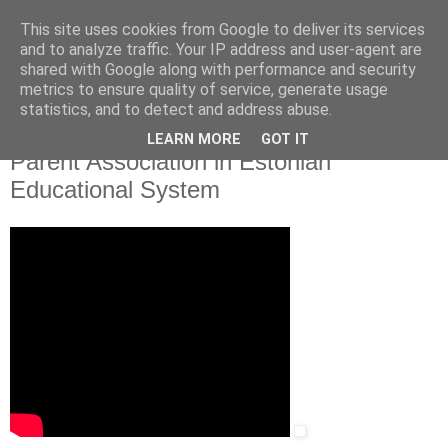
This site uses cookies from Google to deliver its services
and to analyze traffic. Your IP address and user-agent are
shared with Google along with performance and security
▼
metrics to ensure quality of service, generate usage
statistics, and to detect and address abuse.
2016 m. gegužės 2 d., pirmadienis
Aivar Haller. The Role of Estonian
LEARN MORE
GOT IT
Parent Association in Estonian
Educational System