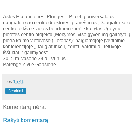
Astos Plataunienės, Plungės r. Platelių universalaus
daugiafunkcio centro direktorės, pranešimas „Daugiafunkcio
centro reikšmė vietos bendruomenei“, skaitytas Ugdymo
plėtotės centro projekto „Mokymosi visą gyvenimą galimybių
plėtra kaimo vietovėse (II etapas)“ baigiamojoje įvertinimo
konferencijoje „Daugiafunkcių centrų vaidmuo Lietuvoje –
iššūkiai ir galimybės“.
2015 m. vasario 24 d., Vilnius.
Parengė Živilė Gapšienė.
ties
15:41
Bendrinti
Komentarų nėra:
Rašyti komentarą