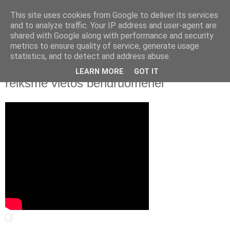
This site uses cookies from Google to deliver its services
and to analyze traffic. Your IP address and user-agent are
shared with Google along with performance and security
▼
metrics to ensure quality of service, generate usage
statistics, and to detect and address abuse.
2015 m. vasario 24 d., antradienis
Asta Plataunienė. Daugiafunkcio centro
LEARN MORE
GOT IT
reikšmė vietos bendruomenei